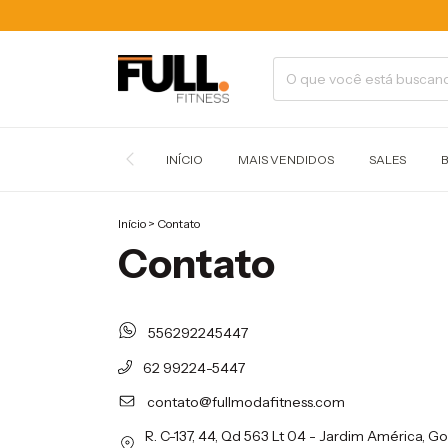
INÍCIO
MAIS VENDIDOS
SALES
Início
>
Contato
Contato
556292245447
62 99224-5447
contato@fullmodafitness.com
R. C-137, 44, Qd 563 Lt 04 - Jardim América, Go