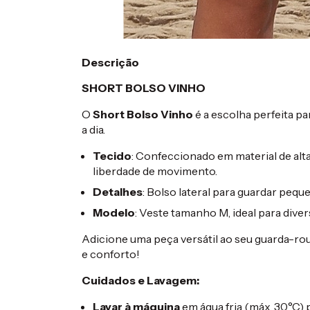
Descrição
SHORT BOLSO VINHO
O
Short Bolso Vinho
é a escolha perfeita pa
a dia.
Tecido
: Confeccionado em material de alt
liberdade de movimento.
Detalhes
: Bolso lateral para guardar pequ
Modelo
: Veste tamanho M, ideal para diver
Adicione uma peça versátil ao seu guarda-r
e conforto!
Cuidados e Lavagem:
Lavar à máquina
em água fria (máx. 30°C) p