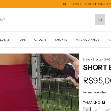
FRETE GRÁTIS EM COMPRAS ACIMA DE R$
BLUSAS
TOPS
CALÇAS
SHORTS
MACAQUINHOS
Y
Início
>
Shorts
>
SHO
1
/
4
SHORT 
R$95,0
Ver mais detalhes
TAMANHO:
M
M
G
GG